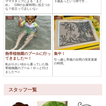
ママスタッフによる「まと
３歳あっという間です…
め」 GWのお家時間に役立つか
な？役立ってほしいな♪
日記
日記
熱帯植物園のプールに行っ
集中！
てきました〜！
引っ越し準備の合間の現実逃避
の時間。
私が小さい頃から通っていた熱
帯植物園のプール！やっと行け
ました〜♫
スタッフ一覧