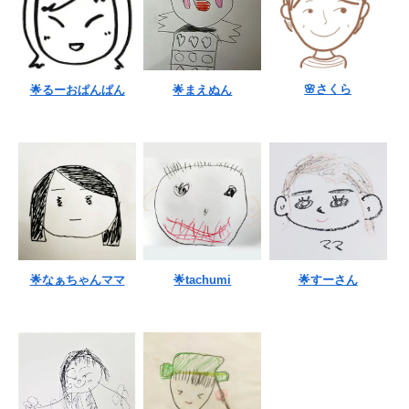
🌸さくら
🌟るーおぱんぱん
🌟まえぬん
🌟なぁちゃんママ
🌟tachumi
🌟すーさん