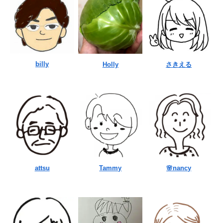
billy
Holly
さきえる
attsu
Tammy
🌸nancy