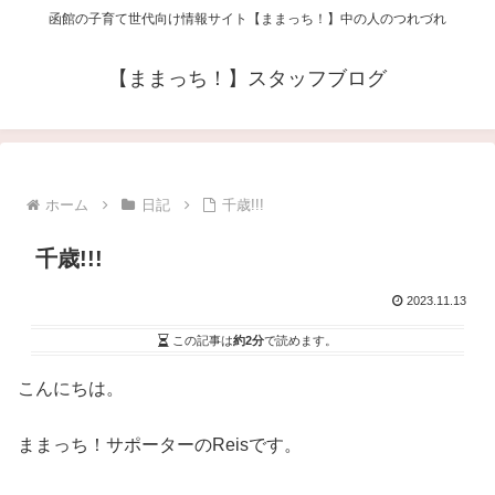
函館の子育て世代向け情報サイト【ままっち！】中の人のつれづれ
【ままっち！】スタッフブログ
ホーム
日記
千歳!!!
千歳!!!
2023.11.13
この記事は
約2分
で読めます。
こんにちは。
ままっち！サポーターのReisです。