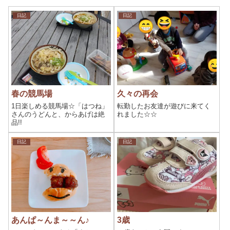
日記
日記
春の競馬場
久々の再会
1日楽しめる競馬場☆「はつね」
転勤したお友達が遊びに来てく
さんのうどんと、からあげは絶
れました☆☆
品!!
日記
日記
あんぱ～んま～～ん♪
3歳