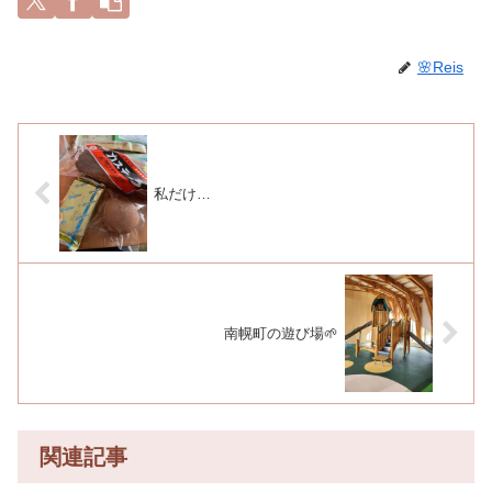
🌸Reis
私だけ…
南幌町の遊び場🌱
関連記事