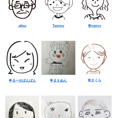
attsu
Tammy
🌸nancy
🌸さくら
🌟るーおぱんぱん
🌟まえぬん