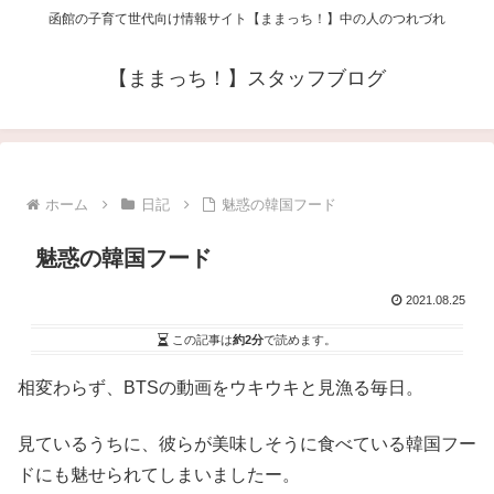
函館の子育て世代向け情報サイト【ままっち！】中の人のつれづれ
【ままっち！】スタッフブログ
ホーム
日記
魅惑の韓国フード
魅惑の韓国フード
2021.08.25
この記事は
約2分
で読めます。
相変わらず、BTSの
動画をウキウキと見漁る毎日。
見ているうちに、
彼らが美味しそうに食べている韓国フー
ドにも魅せられてしまいましたー。