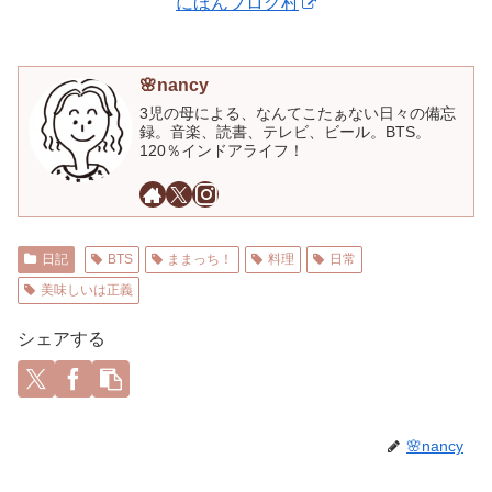
にほんブログ村
🌸nancy
3児の母による、なんてこたぁない日々の備忘
録。音楽、読書、テレビ、ビール。BTS。
120％インドアライフ！
日記
BTS
ままっち！
料理
日常
美味しいは正義
シェアする
🌸nancy