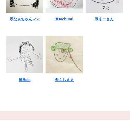
🌟なぁちゃんママ
🌟tachumi
🌟すーさん
🌸Reis
🌟ふちまま