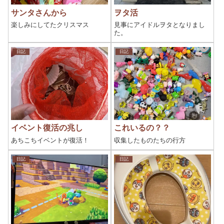
サンタさんから
ヲタ活
楽しみにしてたクリスマス
見事にアイドルヲタとなりまし
た。
日記
日記
イベント復活の兆し
これいるの？？
あちこちイベントが復活！
収集したものたちの行方
日記
日記