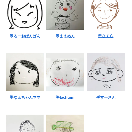
🌸さくら
🌟るーおぱんぱん
🌟まえぬん
🌟なぁちゃんママ
🌟tachumi
🌟すーさん