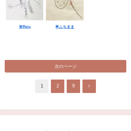
🌸Reis
🌟ふちまま
次のページ
次
1
2
9
へ