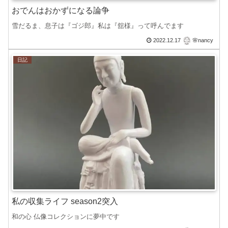
おでんはおかずになる論争
雪だるま、息子は『ゴジ郎』私は『舘様』って呼んでます
2022.12.17
🌸nancy
日記
私の収集ライフ season2突入
和の心 仏像コレクションに夢中です