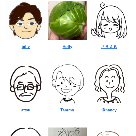
billy
Holly
さきえる
attsu
Tammy
🌸nancy