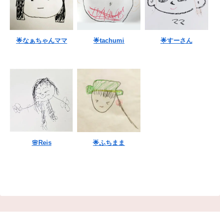
🌟なぁちゃんママ
🌟tachumi
🌟すーさん
🌸Reis
🌟ふちまま