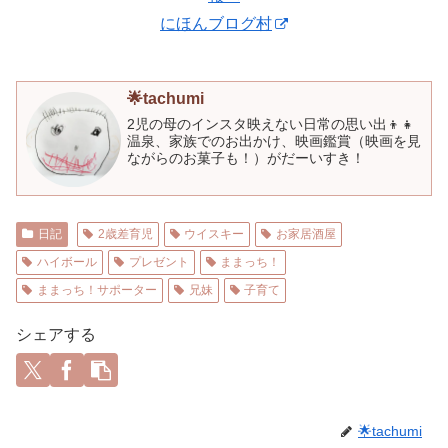
にほんブログ村
🌟tachumi
2児の母のインスタ映えない日常の思い出👦👧
温泉、家族でのお出かけ、映画鑑賞（映画を見
ながらのお菓子も！）がだーいすき！
日記
2歳差育児
ウイスキー
お家居酒屋
ハイボール
プレゼント
ままっち！
ままっち！サポーター
兄妹
子育て
シェアする
🌟tachumi