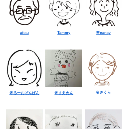
attsu
Tammy
🌸nancy
🌸さくら
🌟るーおぱんぱん
🌟まえぬん