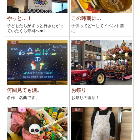
やっと…！
この時期に…
子どもたちがずっと行きたがっ
子供ってどーしてイベント前
ていたくら寿司へ🍣✨
に…
日記
日記
何回見ても涙。
お祭り
名作、名曲です。
お祭りの復活！
日記
日記