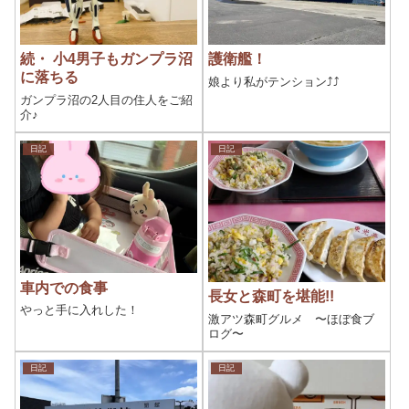
続・ 小4男子もガンプラ沼
護衛艦！
に落ちる
娘より私がテンション⤴⤴
ガンプラ沼の2人目の住人をご紹
介♪
日記
日記
車内での食事
長女と森町を堪能!!
やっと手に入れした！
激アツ森町グルメ 〜ほぼ食ブ
ログ〜
日記
日記