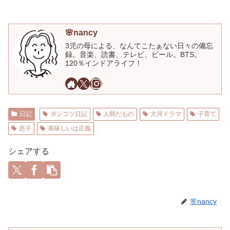
🌸nancy
3児の母による、なんてこたぁない日々の備忘
録。音楽、読書、テレビ、ビール。BTS。
120％インドアライフ！
日記
ポンコツ日記
人間だもの
大河ドラマ
子育て
息子
美味しいは正義
シェアする
🌸nancy