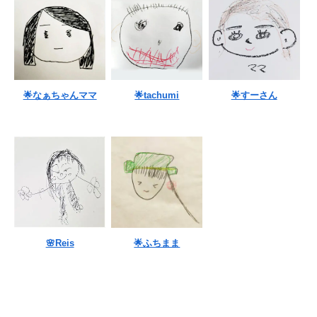
🌟なぁちゃんママ
🌟tachumi
🌟すーさん
🌸Reis
🌟ふちまま