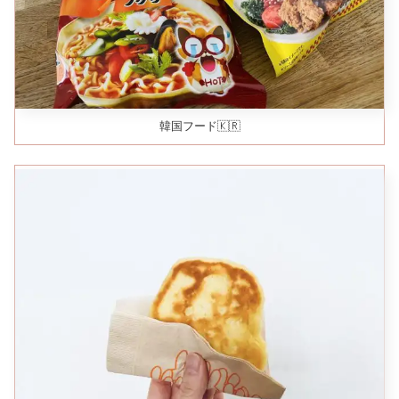
韓国フード🇰🇷