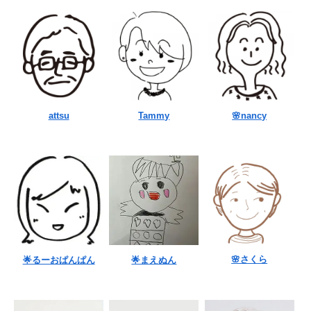
attsu
Tammy
🌸nancy
🌸さくら
🌟るーおぱんぱん
🌟まえぬん