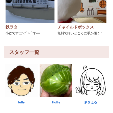
鉄ヲタ
チャイルドボックス
小鉄です(((o(*ﾟ▽ﾟ*)o)))
無料で痒いところに手が届く！
スタッフ一覧
billy
Holly
さきえる