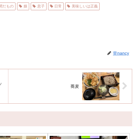
間だもの
娘
息子
日常
美味しいは正義
🌸nancy
ッ
蕎麦