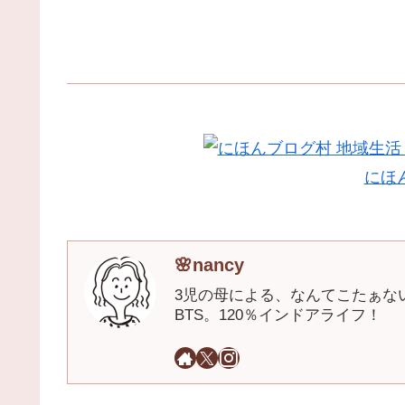
にほ
🌸nancy
3児の母による、なんてこたぁな
BTS。120％インドアライフ！