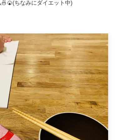
私
🍜🍘(ちなみにダイエット中)