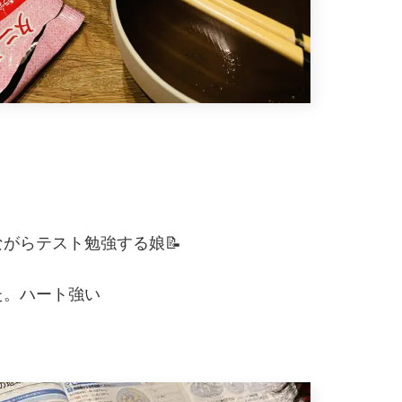
がらテスト勉強する娘📝
た。ハート強い