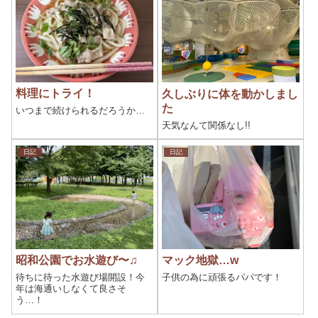
料理にトライ！
久しぶりに体を動かしまし
た
いつまで続けられるだろうか…
天気なんて関係なし!!
日記
日記
昭和公園でお水遊び〜♫
マック地獄…w
待ちに待った水遊び場開設！今
子供の為に頑張るパパです！
年は海通いしなくて良さそ
う…！