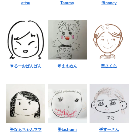
attsu
Tammy
🌸nancy
🌸さくら
🌟るーおぱんぱん
🌟まえぬん
🌟なぁちゃんママ
🌟tachumi
🌟すーさん