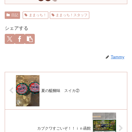
日記
ままっち！
ままっち！スタッフ
シェアする
Tammy
夏の醍醐味 スイカ②
カブクワすごいぞ！！ｉｎ函館