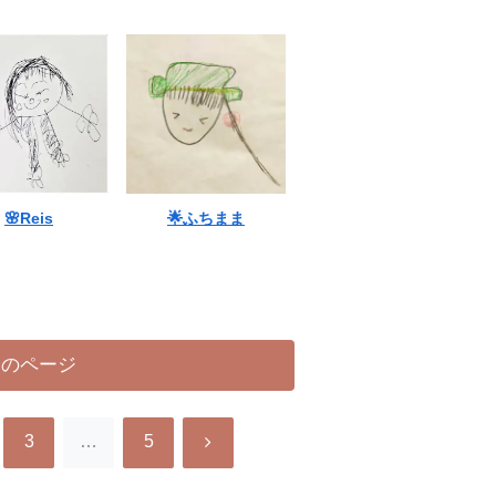
🌸Reis
🌟ふちまま
次のページ
次
3
…
5
へ