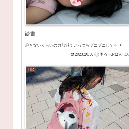
読書
起きないくらいの力加減でいっつもプニプニしてるぜ
2023.10.30
🌟るーおぱんぱ
日記