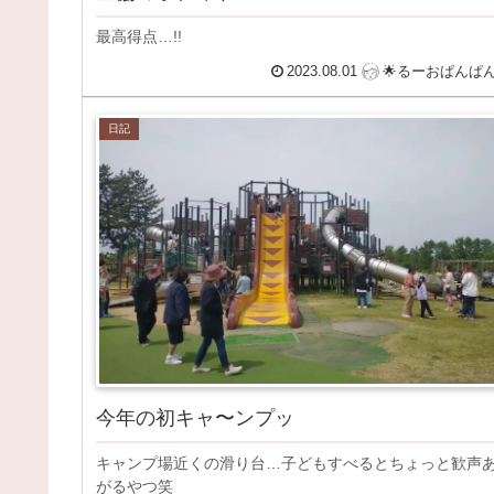
最高得点…!!
2023.08.01
🌟るーおぱんぱ
日記
今年の初キャ〜ンプッ
キャンプ場近くの滑り台…子どもすべるとちょっと歓声
がるやつ笑