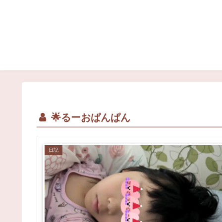
🌟るーおぱんぱん
日記