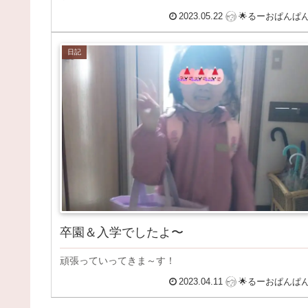
2023.05.22
🌟るーおぱんぱ
日記
卒園＆入学でしたよ〜
頑張っていってきま～す！
2023.04.11
🌟るーおぱんぱ