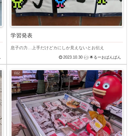
学習発表
息子の力…上手だけどカにしか見えないとお伝え
ん
2023.10.30
🌟るーおぱんぱん
日記