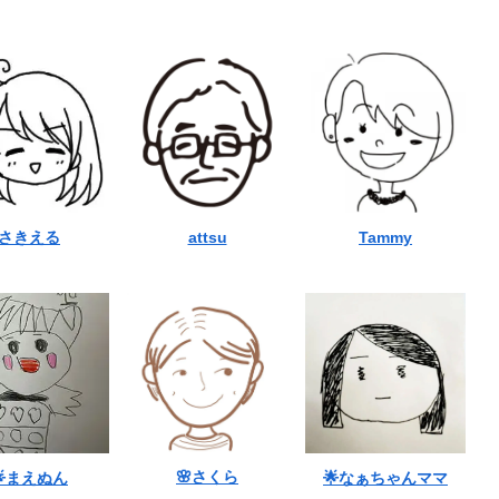
さきえる
attsu
Tammy
🌸さくら
🌟まえぬん
🌟なぁちゃんママ