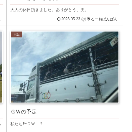
大人の休日頂きました。ありがとう、夫。
ん
2023.05.23
🌟るーおぱんぱん
日記
ＧＷの予定
あ
私たちﾓｰＧＷ…？