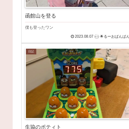
函館山を登る
僕も登ったワン
2023.08.07
🌟るーおぱんぱ
日記
生協のポティト