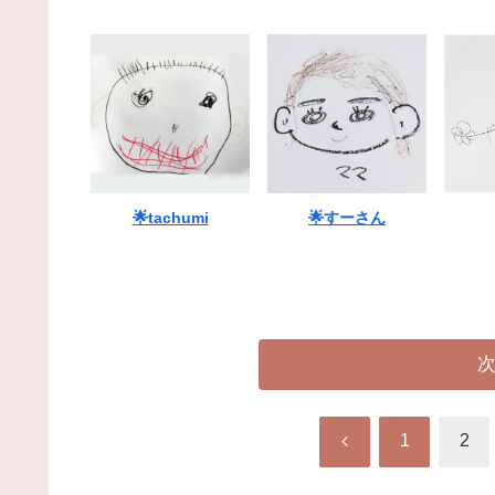
🌟tachumi
🌟すーさん
前
1
2
へ