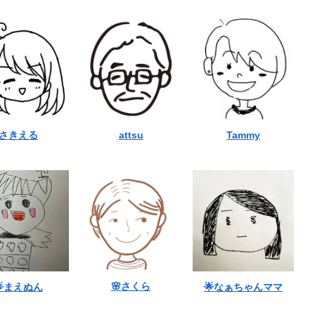
さきえる
attsu
Tammy
🌸さくら
🌟まえぬん
🌟なぁちゃんママ