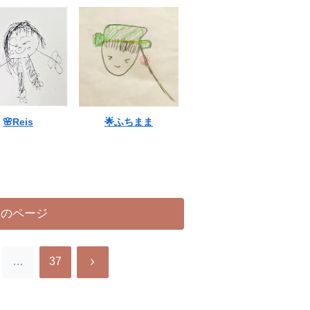
🌸Reis
🌟ふちまま
次のページ
次
…
37
へ