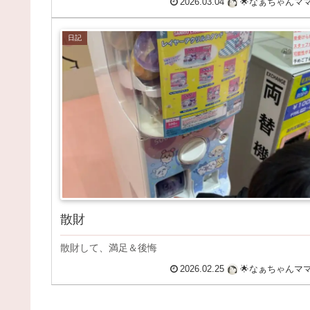
2026.03.04
🌟なぁちゃんマ
日記
散財
散財して、満足＆後悔
2026.02.25
🌟なぁちゃんマ