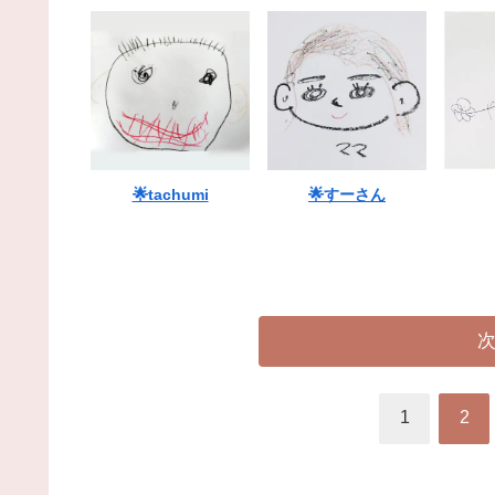
🌟tachumi
🌟すーさん
1
2