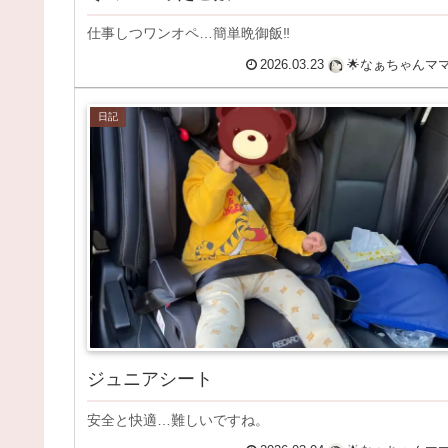
仕事しつワンオペ…簡単晩御飯‼️
2026.03.23
🌟なぁちゃんマ
日記
ジュニアシート
安全と快適…難しいですね。