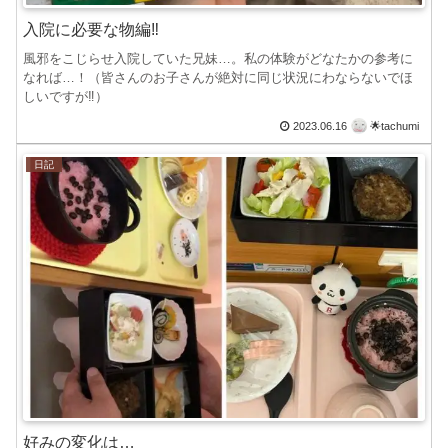
入院に必要な物編‼︎
風邪をこじらせ入院していた兄妹…。私の体験がどなたかの参考に
なれば…！（皆さんのお子さんが絶対に同じ状況にわならないでほ
しいですが‼︎）
2023.06.16
🌟tachumi
日記
好みの変化は…