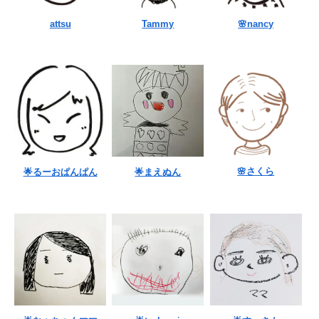
attsu
Tammy
🌸nancy
🌸さくら
🌟るーおぱんぱん
🌟まえぬん