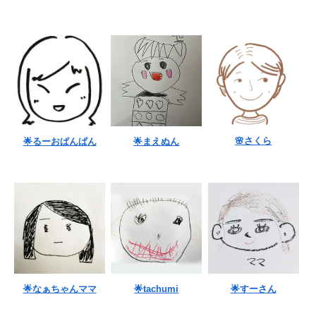
🌸さくら
🌟るーおぱんぱん
🌟まえぬん
🌟なぁちゃんママ
🌟tachumi
🌟すーさん