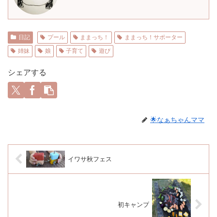
日記
プール
ままっち！
ままっち！サポーター
姉妹
娘
子育て
遊び
シェアする
🌟なぁちゃんママ
イワサ秋フェス
初キャンプ