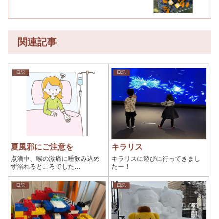
関連記事
日記
日記
夏風邪にご注意を
キラリス
点滴中、喉の激痛に唾飲み込め
キラリスに遊びに行ってきまし
ず溺れるところでした…
たー！
日記
日記