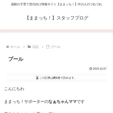
函館の子育て世代向け情報サイト【ままっち！】中の人のつれづれ
【ままっち！】スタッフブログ
ホーム
日記
プール
プール
2024.10.07
この記事は
約1分
で読めます。
こんにちわ
ままっち！サポーターの
なぁちゃんママ
です