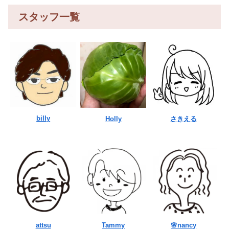
スタッフ一覧
billy
Holly
さきえる
attsu
Tammy
🌸nancy