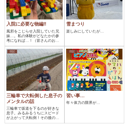
入院に必要な物編‼︎
雪まつり
風邪をこじらせ入院していた兄
楽しみにしていたが…
妹…。私の体験がどなたかの参
考になれば…！（皆さんのお子
さんが絶対に同じ状況にわなら
ないでほしいですが‼︎）
日記
日記
三輪車で大転倒した息子の
習い事…
メンタルの話
年々体力の限界が…
三輪車で坂道を下るのが好きな
息子。みるみるうちにスピード
が上がって大転倒！その後のひ
とことに、彼のメンタルの強さ
を感じました…。