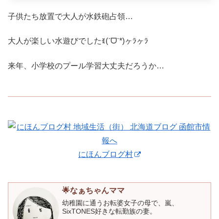
子供たち放置で大人が水鉄砲占領…
大人が楽しい水遊びでしたꉂ(ˊᗜˋ*)ヶﾗヶﾗ
来年、小学校のプール学習大丈夫だろうか…
にほんブログ村
🌟なぁちゃんママ
幼稚園に通うお転婆女子の母で、嵐、
SixTONES好きな転勤族の妻。