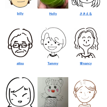
billy
Holly
さきえる
attsu
Tammy
🌸nancy