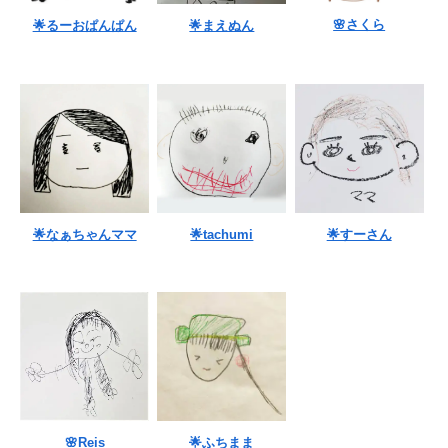
🌸さくら
🌟るーおぱんぱん
🌟まえぬん
🌟なぁちゃんママ
🌟tachumi
🌟すーさん
🌸Reis
🌟ふちまま