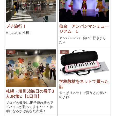
プチ旅行！
仙台 アンパンマンミュー
ジアム 1
久しぶりの小樽！
アンパンマンに会いに行きまし
た☆
日記
日記
学校教材をネットで買った
話
札幌・旭川5泊6日の母子3
やっぱりネットで買うとお安い
人JR旅♫【1日目】
のよね
ブログの最後にJR子連れ旅のア
ドバイスが載ってます〜＾＾参
考になるかはあなた次第！