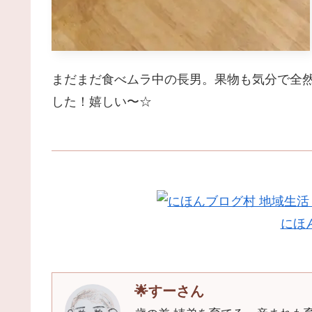
まだまだ食べムラ中の長男。果物も気分で全
した！嬉しい〜☆
にほ
🌟すーさん