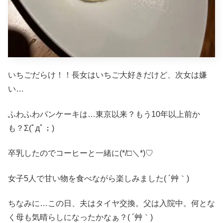
いちごだらけ！！長女はいちご大好きだけど、次女は嫌
い…
ふわふわパンケーキは…東京以来？もう10年以上前か
も？Σ(ﾟдﾟ；)
卒乳したのでコーヒーと一緒に(*/□＼*)♡
女子5人で甘い物を食べながら楽しみました( ´艸｀)
ちなみに…この日、夫はタイヤ交換。父は入院中。何とな
く母も気晴らしになったかなぁ？( ´艸｀)