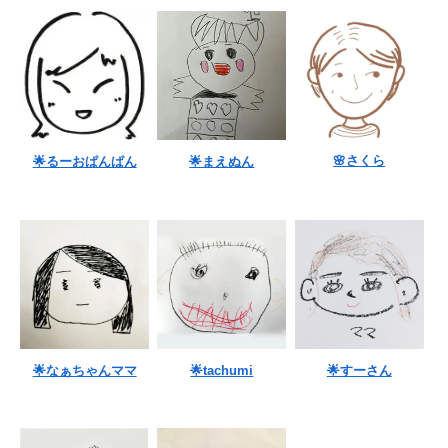
🌸さくら
🌟るーおぱんぱん
🌟まえぬん
🌟なぁちゃんママ
🌟tachumi
🌟すーさん