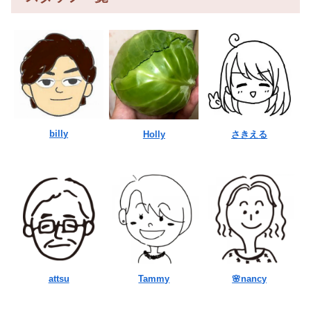
billy
Holly
さきえる
attsu
Tammy
🌸nancy