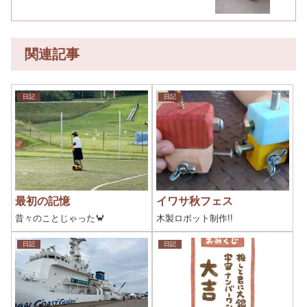
関連記事
日記
日記
最初の記憶
イワサ秋フェス
昔々のことじゃった🦀
木製ロボット制作!!
日記
日記