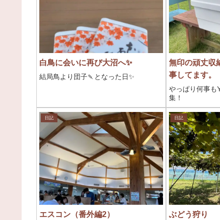
白鳥に会いに再び大沼へ✨
無印の頑丈収
事してます。
結局鳥より団子🍡となった日✨
やっぱり何事もY
集！
日記
日記
エスコン（番外編2）
ぶどう狩り