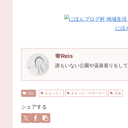
にほ
🌸Reis
誰もいない公園や温泉巡りをして
日記
ままっち！
ままっち！サポーター
兄妹
シェアする