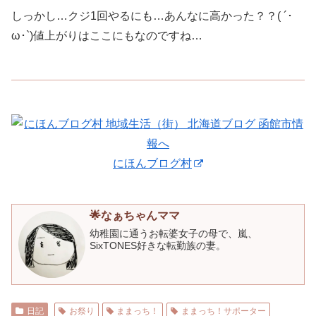
しっかし…クジ1回やるにも…あんなに高かった？？( ´･
ω･`)値上がりはここにもなのですね…
にほんブログ村
🌟なぁちゃんママ
幼稚園に通うお転婆女子の母で、嵐、
SixTONES好きな転勤族の妻。
日記
お祭り
ままっち！
ままっち！サポーター