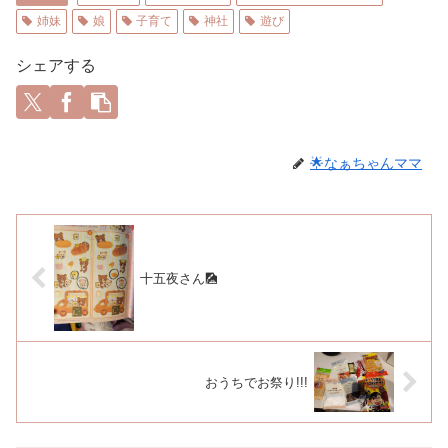
姉妹
娘
子育て
神社
遊び
シェアする
🌟なぁちゃんママ
十五夜さん🎑
おうちでお祭り!!!