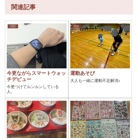
関連記事
日記
日記
今更ながらスマートウォッ
運動あそび
チデビュー
大人も一緒に運動不足解消♪
今更つけてルンルンしている
人。
日記
日記