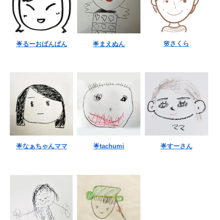
🌸さくら
🌟るーおぱんぱん
🌟まえぬん
🌟なぁちゃんママ
🌟tachumi
🌟すーさん