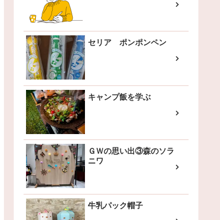
セリア ポンポンペン
キャンプ飯を学ぶ
ＧＷの思い出③森のソラ
ニワ
牛乳パック帽子