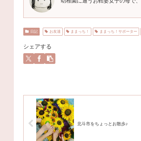
幼稚園に通うお転婆女子の母で、嵐
日記
お友達
ままっち！
ままっち！サポーター
シェアする
北斗市をちょっとお散歩♪