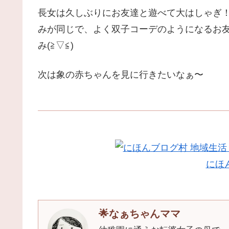
長女は久しぶりにお友達と遊べて大はしゃぎ
みが同じで、よく双子コーデのようになるお友達
み(≧▽≦)
次は象の赤ちゃんを見に行きたいなぁ〜
にほ
🌟なぁちゃんママ