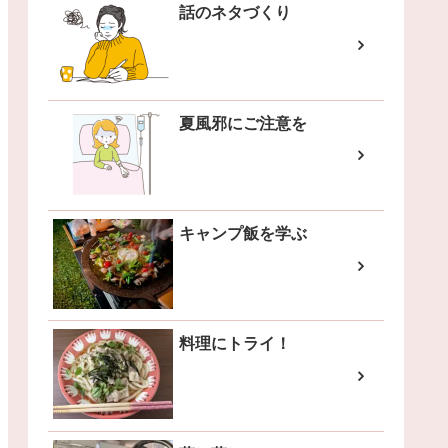
話のネタづくり
夏風邪にご注意を
キャンプ飯を学ぶ
料理にトライ！