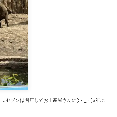
セブンは閉店してお土産屋さんに(:・_・)3年ぶ