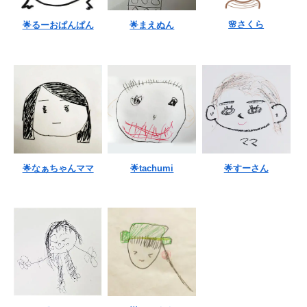
🌸さくら
🌟るーおぱんぱん
🌟まえぬん
🌟なぁちゃんママ
🌟tachumi
🌟すーさん