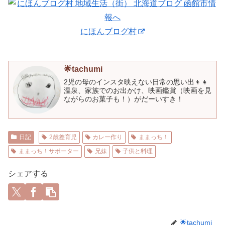
にほんブログ村
🌟tachumi
2児の母のインスタ映えない日常の思い出👦👧
温泉、家族でのお出かけ、映画鑑賞（映画を見
ながらのお菓子も！）がだーいすき！
日記
2歳差育児
カレー作り
ままっち！
ままっち！サポーター
兄妹
子供と料理
シェアする
🌟tachumi