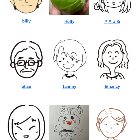
billy
Holly
さきえる
attsu
Tammy
🌸nancy