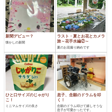
新聞デビュー？
ラスト・夏とお花とカメラ
旅～花手水編②～
懐かしの新聞
夏のお花撮り納めです
日記
日記
ひと口サイズのじゃがり
息子、念願のドラムを叩
こ！
く！
ミニマムサイズの良さ
念願のドラム叩けて嬉しそうな
息子が可愛かったです。