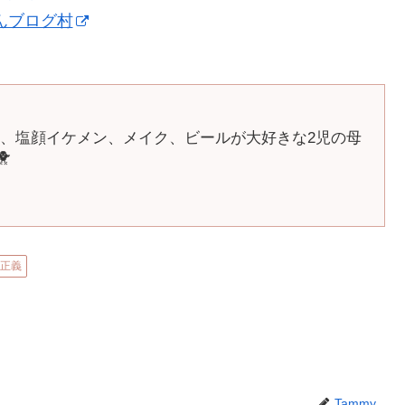
んブログ村
、塩顔イケメン、メイク、ビールが大好きな2児の母
🐥
は正義
Tammy