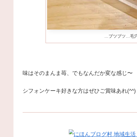
…プツプツ…毛
味はそのまんま苺、でもなんだか変な感じ〜
シフォンケーキ好きな方はぜひご賞味あれ(^^)