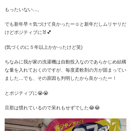
もったいない…。
でも新年早々気づけて良かったー☺️と新年だしムリヤリだ
けどポジティブに🐰💕
(気づくのに５年以上かかったけど笑)
ちなみに我が家の洗濯機は自動投入なのであらかじめ結構
な量を入れておくのですが、毎度柔軟剤の方が固まってい
ました…でも、その原因も判明したから良かったー！
とポジティブに😭😭
旦那は慣れているので呆れもせずでした😂😂