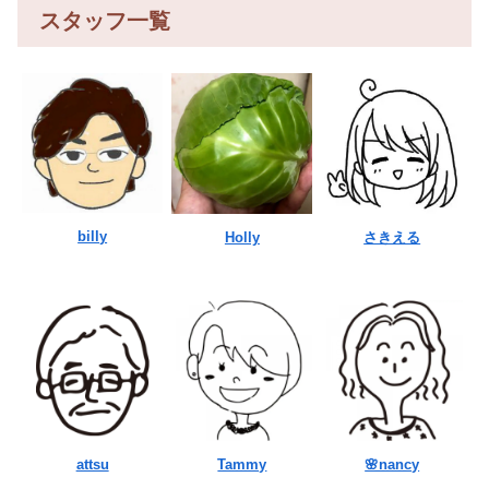
スタッフ一覧
billy
Holly
さきえる
attsu
Tammy
🌸nancy