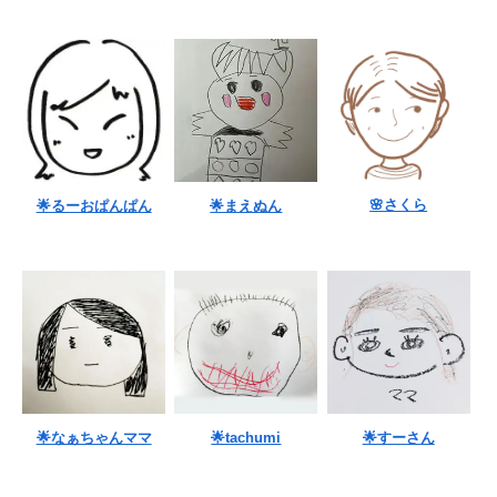
🌸さくら
🌟るーおぱんぱん
🌟まえぬん
🌟なぁちゃんママ
🌟tachumi
🌟すーさん