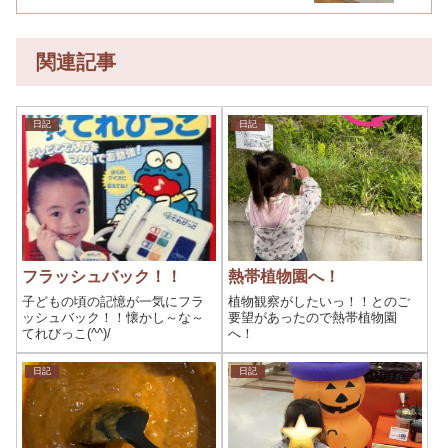
関連記事
日記
日記
フラッシュバック！！
熱帯植物園へ！
子どもの頃の記憶が一気にフラ
植物観察がしたいっ！！とのご
ッシュバック！！懐かし～な～
要望があったので熱帯植物園
てれびっこ(^^)/
へ！
日記
日記