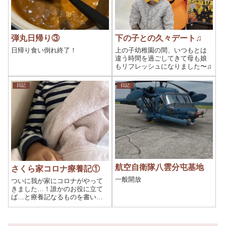
弾丸日帰り③
下の子との久々デート♫
日帰り食い倒れ終了！
上の子幼稚園の間、いつもとは
違う時間を過ごしてきて母も娘
もリフレッシュになりました〜♫
日記
日記
航空自衛隊八雲分屯基地
さくら家コロナ療養記①
一般開放
ついに我が家にコロナがやって
きました…！誰かのお役に立て
ば…と療養記なるものを書いて
みました。