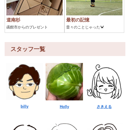
道南杉
最初の記憶
函館市からのプレゼント
昔々のことじゃった🦀
スタッフ一覧
billy
Holly
さきえる