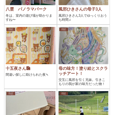
八雲 パノラマパーク
風邪ひきさんの母子3人
冬は、室内の遊び場が助かりま
風邪ひきさん3人でゆっくりおう
すね〜
ち時間♫
日記
日記
十五夜さん🎑
母の味方！塗り絵とスクラ
ッチアート！
間違い探しに助けられた夜🍡
交互に風邪を引く兄妹。引きこ
もりの我が家の味方だった物！
日記
日記