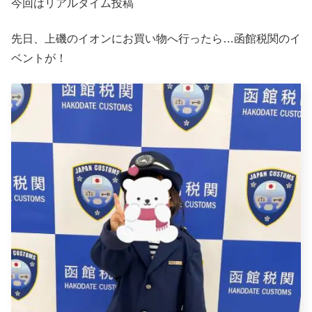
今回はリアルタイム投稿
先日、上磯のイオンにお買い物へ行ったら…函館税関のイ
ベントが！