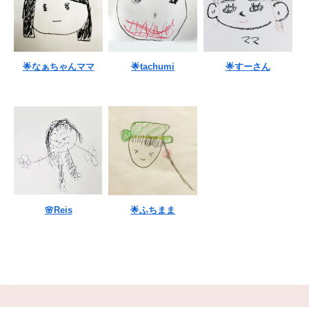
🌟なぁちゃんママ
🌟tachumi
🌟すーさん
🌸Reis
🌟ふちまま