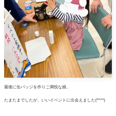
最後に缶バッジを作りご満悦な娘。
たまたまでしたが、いいイベントに出会えました(*^^*)