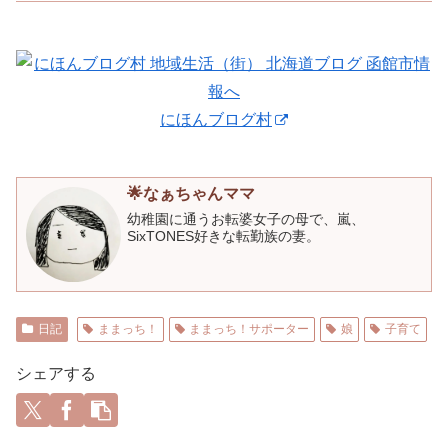
にほんブログ村
🌟なぁちゃんママ
幼稚園に通うお転婆女子の母で、嵐、
SixTONES好きな転勤族の妻。
日記
ままっち！
ままっち！サポーター
娘
子育て
シェアする