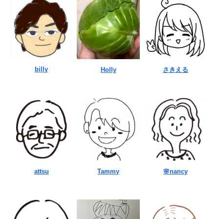
billy
Holly
さきえる
attsu
Tammy
🌸nancy