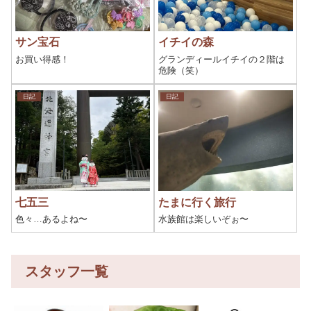
サン宝石
イチイの森
お買い得感！
グランディールイチイの２階は
危険（笑）
日記
日記
七五三
たまに行く旅行
色々…あるよね〜
水族館は楽しいぞぉ〜
スタッフ一覧