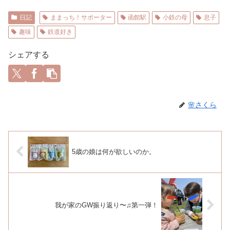
日記
ままっち！サポーター
函館駅
小鉄の母
息子
趣味
鉄道好き
シェアする
🌸さくら
5歳の娘は何が欲しいのか。
我が家のGW振り返り〜♫第一弾！