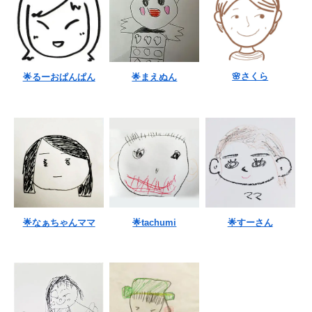
🌸さくら
🌟るーおぱんぱん
🌟まえぬん
🌟なぁちゃんママ
🌟tachumi
🌟すーさん