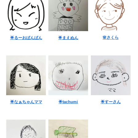
🌸さくら
🌟るーおぱんぱん
🌟まえぬん
🌟なぁちゃんママ
🌟tachumi
🌟すーさん