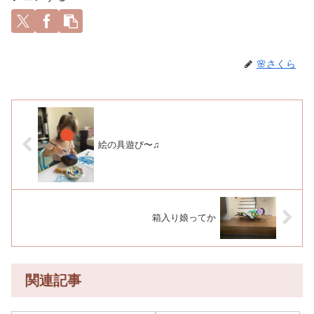
🌸さくら
絵の具遊び〜♫
箱入り娘ってか
関連記事