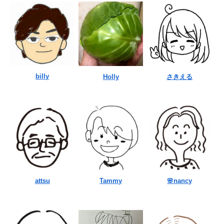
billy
Holly
さきえる
attsu
Tammy
🌸nancy