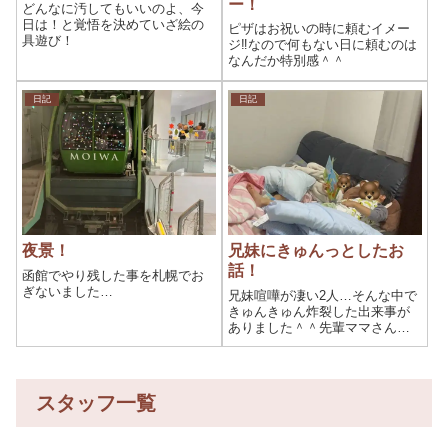
ー！
どんなに汚してもいいのよ、今
日は！と覚悟を決めていざ絵の
ピザはお祝いの時に頼むイメー
具遊び！
ジ‼︎なので何もない日に頼むのは
なんだか特別感＾＾
日記
日記
夜景！
兄妹にきゅんっとしたお
話！
函館でやり残した事を札幌でお
ぎないました…
兄妹喧嘩が凄い2人…そんな中で
きゅんきゅん炸裂した出来事が
ありました＾＾先輩ママさんパ
パさんから兄弟喧嘩を鎮める方
法、仲良し兄弟になる秘訣！な
どなどアンケート募集したいな
ぁ。
スタッフ一覧