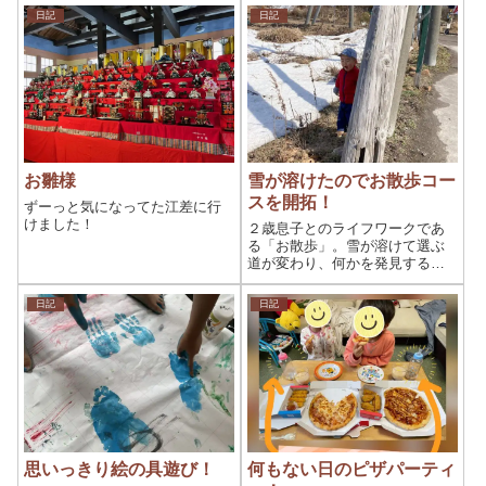
日記
日記
お雛様
雪が溶けたのでお散歩コー
スを開拓！
ずーっと気になってた江差に行
けました！
２歳息子とのライフワークであ
る「お散歩」。雪が溶けて選ぶ
道が変わり、何かを発見するこ
とが楽しみになりました。
日記
日記
思いっきり絵の具遊び！
何もない日のピザパーティ