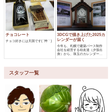
チョコレート
3DCGで描き上げた2025カ
レンダーが届く
チョコ好きには天国です( ´艸｀)
今年も、札幌で建築パース制作
会社を経営する幼友達（夕張出
身）から、珠玉のカレンダーが
送られてきました。早速、居間
の定位置に額に入れて飾りまし
た。彼の趣味は、北海道の鉄道
を支えた蒸気機関車を3DCGで描
スタッフ一覧
くこと。作品は、まるで写真の
ようにリアル...