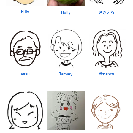
billy
Holly
さきえる
attsu
Tammy
🌸nancy