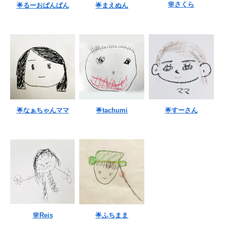
🌸さくら
🌟るーおぱんぱん
🌟まえぬん
🌟なぁちゃんママ
🌟tachumi
🌟すーさん
🌸Reis
🌟ふちまま