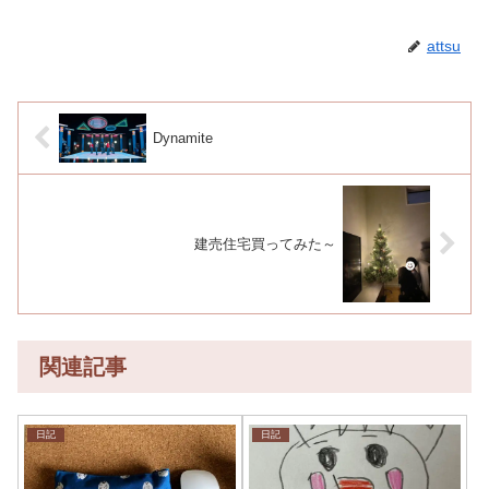
attsu
Dynamite
建売住宅買ってみた～
関連記事
日記
日記