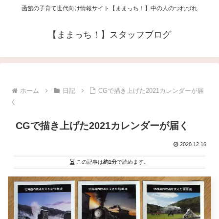
函館の子育て世代向け情報サイト【ままっち！】中の人のつれづれ
【ままっち！】スタッフブログ
ホーム
日記
CGで描き上げた2021カレンダーが届
く
CGで描き上げた2021カレンダーが届く
2020.12.16
この記事は
約1分
で読めます。