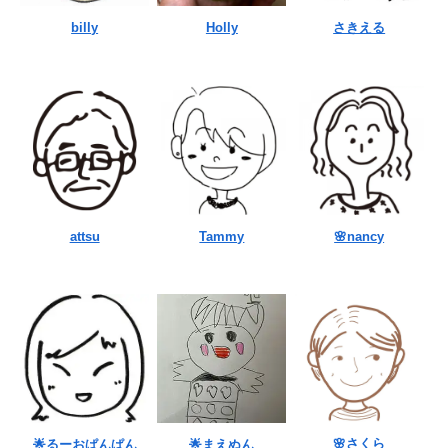
billy
Holly
さきえる
attsu
Tammy
🌸nancy
🌸さくら
🌟るーおぱんぱん
🌟まえぬん