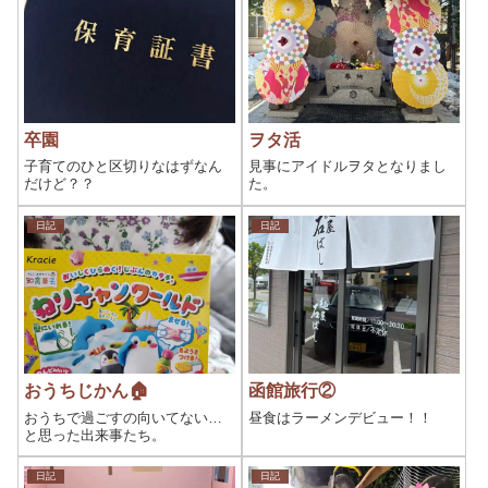
卒園
ヲタ活
子育てのひと区切りなはずなん
見事にアイドルヲタとなりまし
だけど？？
た。
日記
日記
おうちじかん🏠️
函館旅行②
おうちで過ごすの向いてない…
昼食はラーメンデビュー！！
と思った出来事たち。
日記
日記