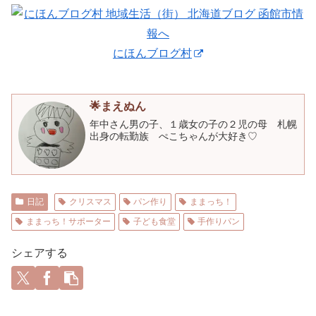
にほんブログ村
🌟まえぬん
年中さん男の子、１歳女の子の２児の母 札幌
出身の転勤族 ぺこちゃんが大好き♡
日記
クリスマス
パン作り
ままっち！
ままっち！サポーター
子ども食堂
手作りパン
シェアする