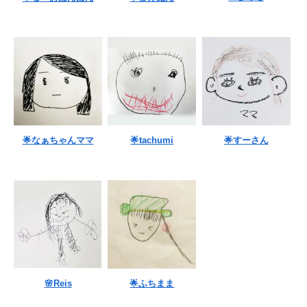
🌟なぁちゃんママ
🌟tachumi
🌟すーさん
🌸Reis
🌟ふちまま