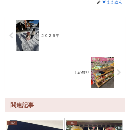
🌟まえぬん
２０２６年
しめ飾り
関連記事
日記
日記