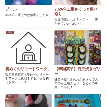
プール
2026年上期さくっと振り
返り
本格的に通うのは無理でしたw
単体記事にしようと思って、寝
かせていたものたち
日記
日記
初めてのリモートワーク。
【韓国菓子】目玉焼きゼリ
ー
緊急事態宣言を受け初のリモー
トワークに挑戦！ドタバタな初
駄菓子屋マルのおかあさんで人
日をリポート！
気の目玉焼きゼリーなるものを
買ってみた！
日記
日記