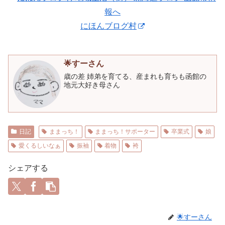
にほんブログ村
🌟すーさん
歳の差 姉弟を育てる、産まれも育ちも函館の
地元大好き母さん
日記
ままっち！
ままっち！サポーター
卒業式
娘
愛くるしいなぁ
振袖
着物
袴
シェアする
🌟すーさん