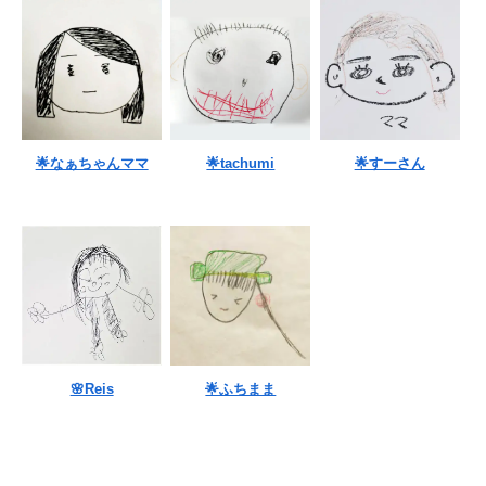
🌟なぁちゃんママ
🌟tachumi
🌟すーさん
🌸Reis
🌟ふちまま