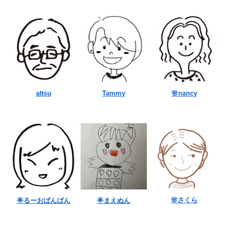
attsu
Tammy
🌸nancy
🌸さくら
🌟るーおぱんぱん
🌟まえぬん