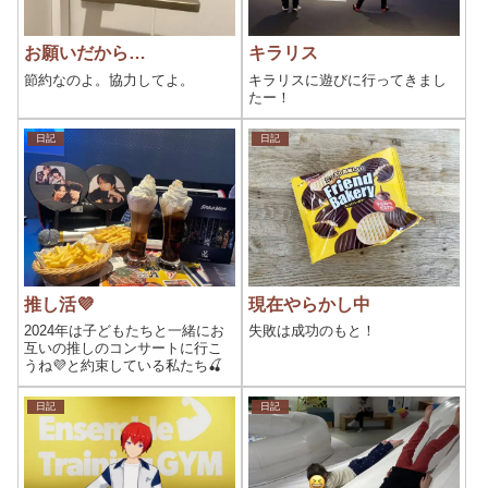
お願いだから…
キラリス
節約なのよ。協力してよ。
キラリスに遊びに行ってきまし
たー！
日記
日記
推し活💜
現在やらかし中
2024年は子どもたちと一緒にお
失敗は成功のもと！
互いの推しのコンサートに行こ
うね💜と約束している私たち🍒
日記
日記