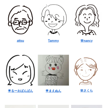
attsu
Tammy
🌸nancy
🌸さくら
🌟るーおぱんぱん
🌟まえぬん