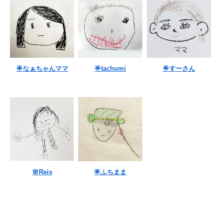
🌟なぁちゃんママ
🌟tachumi
🌟すーさん
🌸Reis
🌟ふちまま