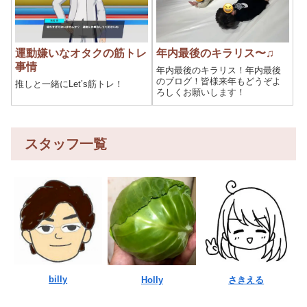
運動嫌いなオタクの筋トレ
年内最後のキラリス〜♫
事情
年内最後のキラリス！年内最後
のブログ！皆様来年もどうぞよ
推しと一緒にLet’s筋トレ！
ろしくお願いします！
スタッフ一覧
billy
Holly
さきえる