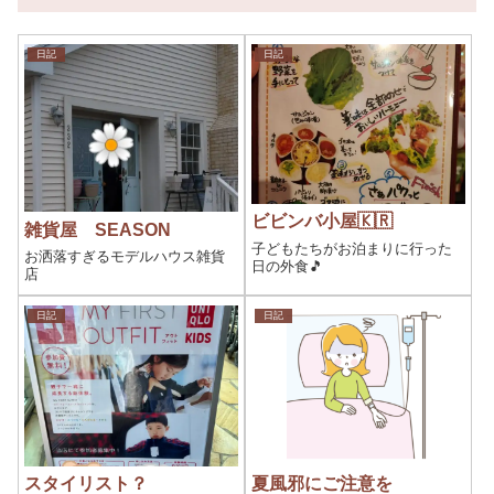
日記
日記
ビビンバ小屋🇰🇷
雑貨屋 SEASON
子どもたちがお泊まりに行った
お洒落すぎるモデルハウス雑貨
日の外食🎵
店
日記
日記
スタイリスト？
夏風邪にご注意を