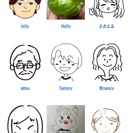
billy
Holly
さきえる
attsu
Tammy
🌸nancy