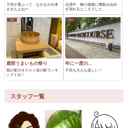
子供が選ぶって…なかなか出来
点滴中、喉の激痛に唾飲み込め
ませんよね〜
ず溺れるところでした…
日記
日記
鹿部うまいもの祭り
年に一度の…
我が家のオススメ道の駅ランキ
子供も大人も楽しい！
ング１位！
スタッフ一覧