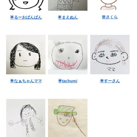
🌸さくら
🌟るーおぱんぱん
🌟まえぬん
🌟なぁちゃんママ
🌟tachumi
🌟すーさん