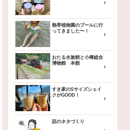
熱帯植物園のプールに行
ってきました〜！
おたる水族館と小樽総合
博物館 本館
すき家のSサイズシェイ
クがGOOD！
話のネタづくり