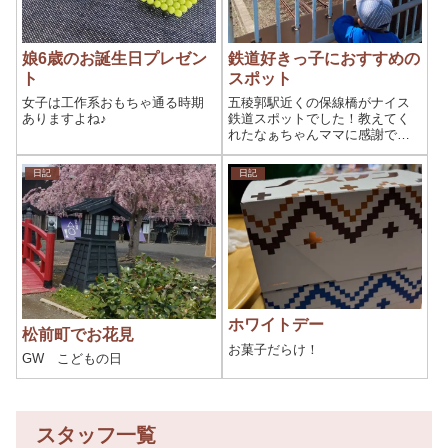
娘6歳のお誕生日プレゼン
鉄道好きっ子におすすめの
ト
スポット
女子は工作系おもちゃ通る時期
五稜郭駅近くの保線橋がナイス
ありますよね♪
鉄道スポットでした！教えてく
れたなぁちゃんママに感謝で
す！
日記
日記
ホワイトデー
松前町でお花見
お菓子だらけ！
GW こどもの日
スタッフ一覧