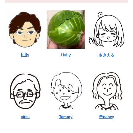
billy
Holly
さきえる
attsu
Tammy
🌸nancy