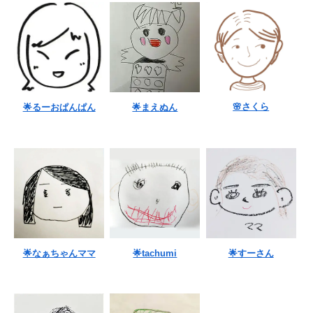
🌸さくら
🌟るーおぱんぱん
🌟まえぬん
🌟なぁちゃんママ
🌟tachumi
🌟すーさん