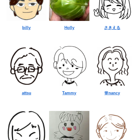
billy
Holly
さきえる
attsu
Tammy
🌸nancy