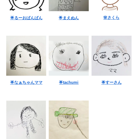
🌸さくら
🌟るーおぱんぱん
🌟まえぬん
🌟なぁちゃんママ
🌟tachumi
🌟すーさん