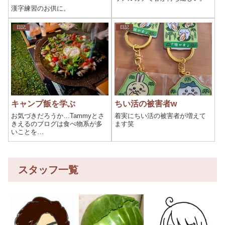
漢字練習のお供に。
日記
日記
キャンプ飯を学ぶ
ちい活の被害者w
お気づきだろうか…Tammyとさ
着実にちい活の被害者が増えて
きえるのブログは食べ物系が多
ます笑
いことを…
スタッフ一覧