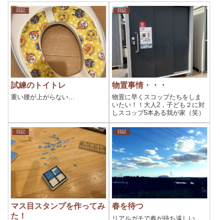
日記
日記
試練のトイトレ
物置事情・・・
重い腰が上がらない…
物置に早くスコップたちをしま
いたい！！大人2，子ども２に対
しスコップ5本ある我が家（笑）
日記
日記
マス目スタンプを作ってみ
春を待つ
た！
リアルガチで春が待ち遠しい。