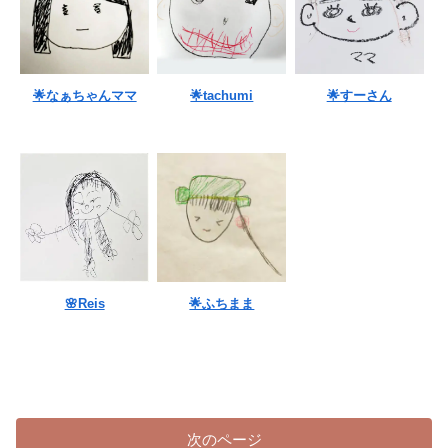
🌟なぁちゃんママ
🌟tachumi
🌟すーさん
🌸Reis
🌟ふちまま
次のページ