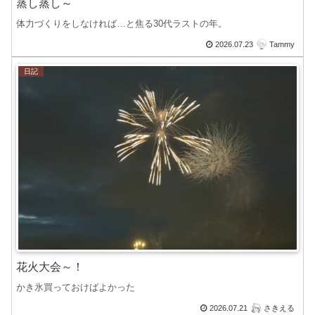
蒸し蒸し～
体力づくりをしなければ…と焦る30代ラストの年。
2026.07.23
Tammy
日記
花火大会～！
かき氷買っておけばよかった
2026.07.21
さきえる