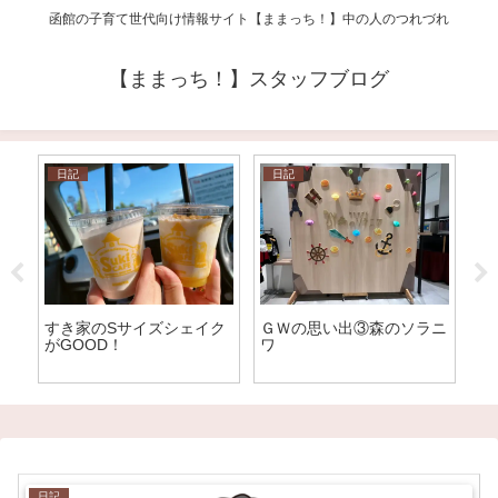
函館の子育て世代向け情報サイト【ままっち！】中の人のつれづれ
【ままっち！】スタッフブログ
日記
日記
すき家のSサイズシェイク
ＧＷの思い出③森のソラニ
簪
がGOOD！
ワ
日記