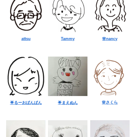
attsu
Tammy
🌸nancy
🌸さくら
🌟るーおぱんぱん
🌟まえぬん