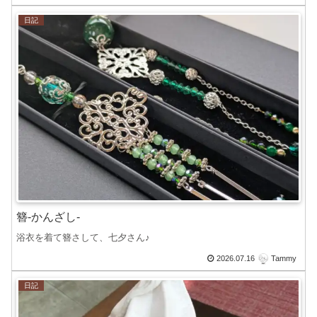
日記
簪-かんざし-
浴衣を着て簪さして、七夕さん♪
2026.07.16
Tammy
日記